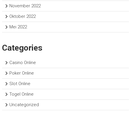
November 2022
Oktober 2022
Mei 2022
Categories
Casino Online
Poker Online
Slot Online
Togel Online
Uncategorized