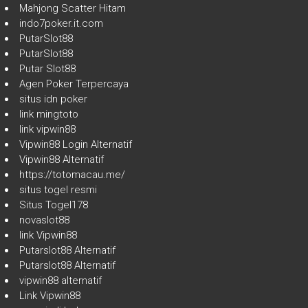
Mahjong Scatter Hitam
indo7poker.it.com
PutarSlot88
PutarSlot88
Putar Slot88
Agen Poker Terpercaya
situs idn poker
link mingtoto
link vipwin88
Vipwin88 Login Alternatif
Vipwin88 Alternatif
https://totomacau.me/
situs togel resmi
Situs Togel178
novaslot88
link Vipwin88
Putarslot88 Alternatif
Putarslot88 Alternatif
vipwin88 alternatif
Link Vipwin88