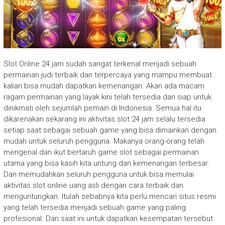
Slot Online 24 jam sudah sangat terkenal menjadi sebuah
permainan judi terbaik dan terpercaya yang mampu membuat
kalian bisa mudah dapatkan kemenangan. Akan ada macam
ragam permainan yang layak kini telah tersedia dan siap untuk
dinikmati oleh sejumlah pemain di Indonesia. Semua hal itu
dikarenakan sekarang ini aktivitas slot 24 jam selalu tersedia
setiap saat sebagai sebuah game yang bisa dimainkan dengan
mudah untuk seluruh pengguna. Makanya orang-orang telah
mengenal dan ikut bertaruh game slot sebagai permainan
utama yang bisa kasih kita untung dan kemenangan terbesar.
Dan memudahkan seluruh pengguna untuk bisa memulai
aktivitas slot online uang asli dengan cara terbaik dan
menguntungkan. Itulah sebabnya kita perlu mencari situs resmi
yang telah tersedia menjadi sebuah game yang paling
profesional. Dan saat ini untuk dapatkan kesempatan tersebut