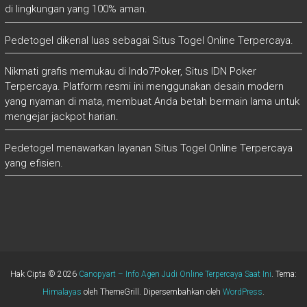
di lingkungan yang 100% aman.
Pedetogel
dikenal luas sebagai Situs Togel Online Terpercaya.
Nikmati grafis memukau di Indo7Poker,
Situs IDN Poker
Terpercaya. Platform resmi ini menggunakan desain modern
yang nyaman di mata, membuat Anda betah bermain lama untuk
mengejar jackpot harian.
Pedetogel
menawarkan layanan Situs Togel Online Terpercaya
yang efisien.
Hak Cipta © 2026
Canopyart – Info Agen Judi Online Terpercaya Saat Ini
. Tema:
Himalayas
oleh ThemeGrill. Dipersembahkan oleh
WordPress
.