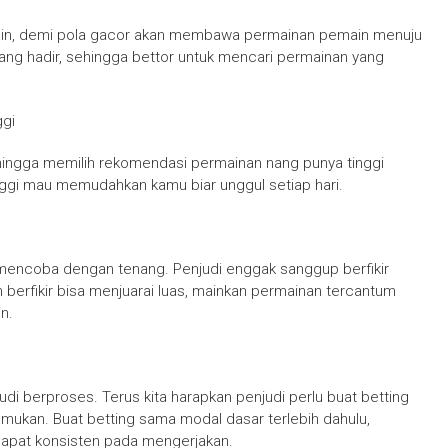
main, demi pola gacor akan membawa permainan pemain menuju
 yang hadir, sehingga bettor untuk mencari permainan yang
ggi
hingga memilih rekomendasi permainan nang punya tinggi
nggi mau memudahkan kamu biar unggul setiap hari.
 mencoba dengan tenang. Penjudi enggak sanggup berfikir
an berfikir bisa menjuarai luas, mainkan permainan tercantum
n.
udi berproses. Terus kita harapkan penjudi perlu buat betting
temukan. Buat betting sama modal dasar terlebih dahulu,
dapat konsisten pada mengerjakan.