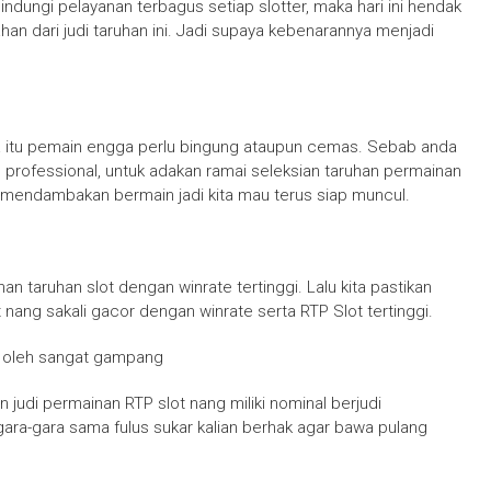
lindungi pelayanan terbagus setiap slotter, maka hari ini hendak
 dari judi taruhan ini. Jadi supaya kebenarannya menjadi
na itu pemain engga perlu bingung ataupun cemas. Sebab anda
rofessional, untuk adakan ramai seleksian taruhan permainan
da mendambakan bermain jadi kita mau terus siap muncul.
an taruhan slot dengan winrate tertinggi. Lalu kita pastikan
t nang sakali gacor dengan winrate serta RTP Slot tertinggi.
u oleh sangat gampang
 judi permainan RTP slot nang miliki nominal berjudi
gara-gara sama fulus sukar kalian berhak agar bawa pulang