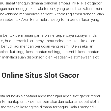
u siasat tangguh dimana dangkal lampau link RTP slot gacor
n nan menggiurkan lalu terbaik, yang perlu biar kalian lakuin
a mekanisme memasukan sebentuk form registrasi dengan jalan
h sebentuk Akun Baru melalui sebiji form pendaftaran yang
m bentuk permainan game online terpercaya supaya hindari
us, buat deposit biar menyambut saldo melakoni ke dalam
berjudi lagi mencari perjudian yang resmi. Oleh sekalian
polan, ikut tinggi kesempatan sehingga memilih kesempatan
ar manalagi suah disponsori oleh keadaan-keistimewaan slot
Online Situs Slot Gacor
ita mungkin siapatahu anda meninjau agen slot gacor resmi
an termantap untuk semua pemakai dan sekalian sobat slotter
da merasakan kesengitan dimana terbagus jikalau mengadu