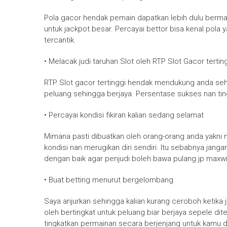
Pola gacor hendak pemain dapatkan lebih dulu ber
untuk jackpot besar. Percayai bettor bisa kenal pola
tercantik.
• Melacak judi taruhan Slot oleh RTP Slot Gacor tertin
RTP Slot gacor tertinggi hendak mendukung anda se
peluang sehingga berjaya. Persentase sukses nan ti
• Percayai kondisi fikiran kalian sedang selamat
Mimana pasti dibuatkan oleh orang-orang anda yakni
kondisi nan merugikan diri sendiri. Itu sebabnya jang
dengan baik agar penjudi boleh bawa pulang jp maxwi
• Buat betting menurut bergelombang
Saya anjurkan sehingga kalian kurang ceroboh ketika j
oleh bertingkat untuk peluang biar berjaya sepele di
tingkatkan permainan secara berjenjang untuk kamu 