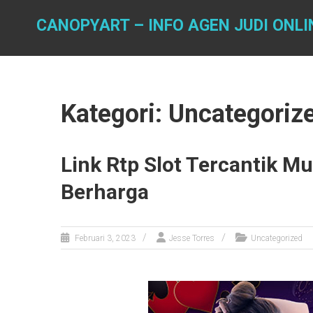
Skip
to
CANOPYART – INFO AGEN JUDI ONLI
content
Kategori: Uncategoriz
Link Rtp Slot Tercantik 
Berharga
Februari 3, 2023
Jesse Torres
Uncategorized