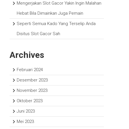
Mengerjakan Slot Gacor Yakin Ingin Malahan
Hebat Bila Dimainkan Juga Pemain
Seperti Semua Kado Yang Terselip Anda
Disitus Slot Gacor Sah
Archives
Februari 2024
Desember 2023
November 2023
Oktober 2023
Juni 2023
Mei 2023