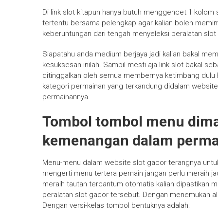
Di link slot kitapun hanya butuh menggencet 1 kolom 
tertentu bersama pelengkap agar kalian boleh memimp
keberuntungan dari tengah menyeleksi peralatan slot t
Siapatahu anda medium berjaya jadi kalian bakal m
kesuksesan inilah. Sambil mesti aja link slot bakal
ditinggalkan oleh semua membernya ketimbang dulu h
kategori permainan yang terkandung didalam websit
permainannya.
Tombol tombol menu diman
kemenangan dalam permai
Menu-menu dalam website slot gacor terangnya untuk
mengerti menu tertera pemain jangan perlu meraih jac
meraih tautan tercantum otomatis kalian dipastikan
peralatan slot gacor tersebut. Dengan menemukan al
Dengan versi-kelas tombol bentuknya adalah: