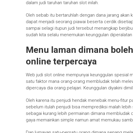
dalam judi taruhan taruhan slot inilah.
Oleh sebab itu bertaruhlah dengan dana jarang akan kes
dapat menjadi seorang piawai beserta cerdik diseti
sampai selagi itupun judi tersebut menangkap berjib
sudah kita selalu menemukan keunggulan diperalatan 
Menu laman dimana boleh p
online terpercaya
Web judi slot online mempunyai keunggulan spesial 
satu faktor mana orang-orang membludak telah mele
dipercaya dia orang pelajari. Keunggulan diyakini dimil
Oleh karena itu penjudi hendak menebak menu-fitur p
sebelum itulah penjudi bisa memprediksi malah lebih se
sebagai kurang lebih permainan dimana membludak di
gaya memainkan simple namun amat memukau sambu
Dan lumayan satu-persatu orang dimana senang mela