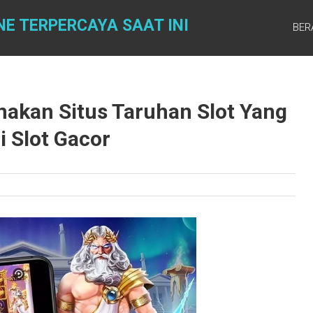
NE TERPERCAYA SAAT INI
BER
nakan Situs Taruhan Slot Yang
 Slot Gacor