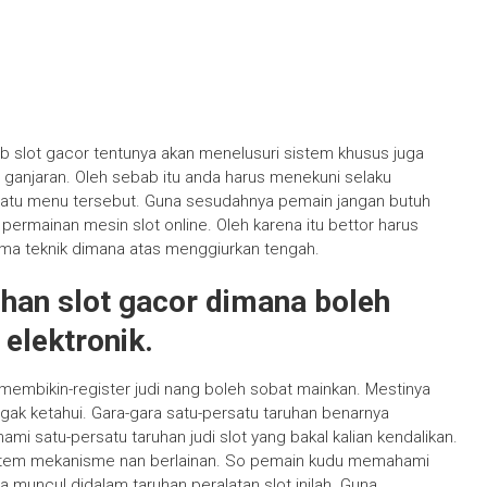
 slot gacor tentunya akan menelusuri sistem khusus juga
anjaran. Oleh sebab itu anda harus menekuni selaku
persatu menu tersebut. Guna sesudahnya pemain jangan butuh
rmainan mesin slot online. Oleh karena itu bettor harus
ma teknik dimana atas menggiurkan tengah.
uhan slot gacor dimana boleh
elektronik.
 membikin-register judi nang boleh sobat mainkan. Mestinya
ak ketahui. Gara-gara satu-persatu taruhan benarnya
i satu-persatu taruhan judi slot yang bakal kalian kendalikan.
 sistem mekanisme nan berlainan. So pemain kudu memahami
muncul didalam taruhan peralatan slot inilah. Guna