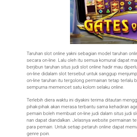
Taruhan slot online yakni sebagian model taruhan onl
secara on-line. Lalu oleh itu semua komunal dapat ma
berjibun taruhan situs judi slot online hadir mau di
on-line didalam slot tersebut untuk sanggup menjumpai
on-line taruhan itu tergolong permainan tetap terlalu 
sempurna memencet satu kolom selaku online.
Terlebih diera waktu ini diyakini terima ditautan men
pihak-pihak akan merasa terbantu sama kehadiran age
pemain boleh membuat on-line judi dalam situs judi 
nan dapat diandalkan. Jelasnya website permainan te
para pemain. Untuk setiap petaruh online dapat mema
genre poin.