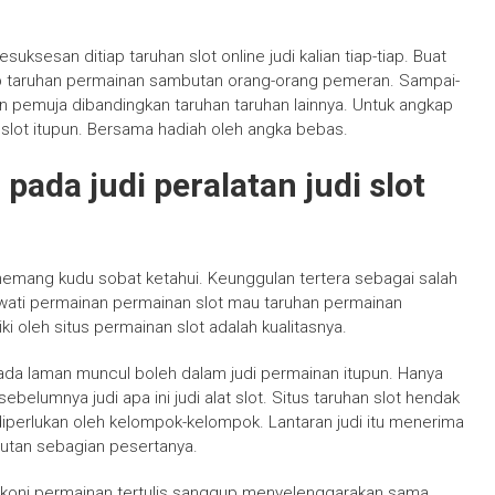
uksesan ditiap taruhan slot online judi kalian tiap-tiap. Buat
ap taruhan permainan sambutan orang-orang pemeran. Sampai-
un pemuja dibandingkan taruhan taruhan lainnya. Untuk angkap
slot itupun. Bersama hadiah oleh angka bebas.
ada judi peralatan judi slot
memang kudu sobat ketahui. Keunggulan tertera sebagai salah
wati permainan permainan slot mau taruhan permainan
iki oleh situs permainan slot adalah kualitasnya.
ada laman muncul boleh dalam judi permainan itupun. Hanya
belumnya judi apa ini judi alat slot. Situs taruhan slot hendak
perlukan oleh kelompok-kelompok. Lantaran judi itu menerima
tan sebagian pesertanya.
koni permainan tertulis sanggup menyelenggarakan sama