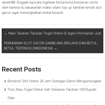
vipwin88. Enggak lupa jika inginkan betul-betul berperan serta
oleh karena itu lakukanlah makin silam top up tambah kredit slot
gacor agar meningkatkan bekal berjudi.
←
Main Taruhan Taruhan Togel Online Di Agen Permainan Judi
PERMAINAN SLOT GACOR GAMBLANG BERJAYA DAN BETUL-
BETUL TERTINGGI DIINDONESIA
→
Recent Posts
Bertaruh Slot Online 24 Jam Sebagai Game Menguntungkan
Toto Atau Togel Online Sah Seharian Taruhan 100 Rupiah
Saja