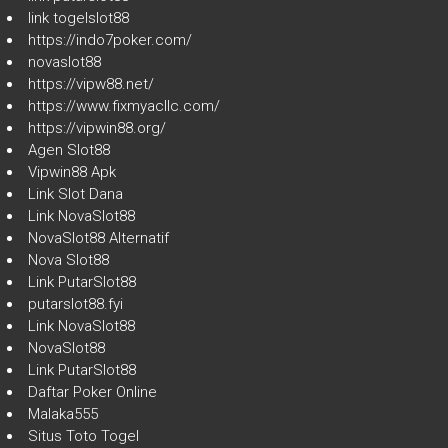
link togelslot88
https://indo7poker.com/
novaslot88
https://vipw88.net/
https://www.fixmyacllc.com/
https://vipwin88.org/
Agen Slot88
Vipwin88 Apk
Link Slot Dana
Link NovaSlot88
NovaSlot88 Alternatif
Nova Slot88
Link PutarSlot88
putarslot88.fyi
Link NovaSlot88
NovaSlot88
Link PutarSlot88
Daftar Poker Online
Malaka555
Situs Toto Togel