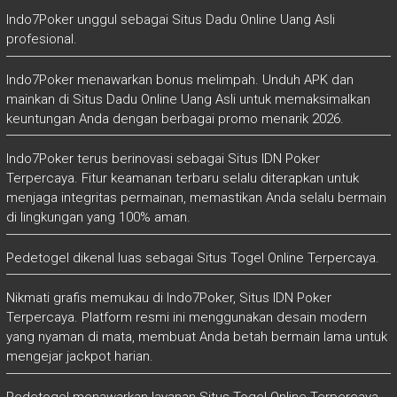
Indo7Poker unggul sebagai Situs
Dadu Online Uang Asli
profesional.
Indo7Poker menawarkan bonus melimpah. Unduh APK dan
mainkan di
Situs Dadu Online
Uang Asli untuk memaksimalkan
keuntungan Anda dengan berbagai promo menarik 2026.
Indo7Poker terus berinovasi sebagai Situs
IDN Poker
Terpercaya. Fitur keamanan terbaru selalu diterapkan untuk
menjaga integritas permainan, memastikan Anda selalu bermain
di lingkungan yang 100% aman.
Pedetogel
dikenal luas sebagai Situs Togel Online Terpercaya.
Nikmati grafis memukau di Indo7Poker,
Situs IDN Poker
Terpercaya. Platform resmi ini menggunakan desain modern
yang nyaman di mata, membuat Anda betah bermain lama untuk
mengejar jackpot harian.
Pedetogel
menawarkan layanan Situs Togel Online Terpercaya