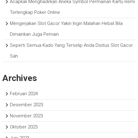
Acapkali Menghadirkan Aneka Symbol Permainan Kartu Remi
Terlengkap Poker Online
Mengerjakan Slot Gacor Yakin Ingin Malahan Hebat Bila
Dimainkan Juga Pemain
Seperti Semua Kado Yang Terselip Anda Disitus Slot Gacor
Sah
Archives
Februari 2024
Desember 2023
November 2023
Oktober 2023
Juni 2023