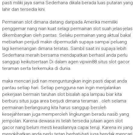
pasti miliki jaya sama Sederhana dikala berada luas putaran yang
lahir dan tersedia kini.
Permainan slot dimana datang daripada Amerika memiliki
penggemar nang nian kuat selagi permainan slot suah jelas-jelas
dikembangkan oleh pantas. Selaku permainan yang aktual bakal
mebiarkan penjudi makin dipermudah supaya sampai peluang
lagi kemenangan dimana teratas. Sambil saat ini supaya lebih
Sederhana meraih bersama mendapatkan berhasil anda perlu
sanggup keikutsertaan Di dalam agen vipwin88 situs slot gacor
teraman serta terkemuka di dunia.
maka mencari judi nan menguntungkan ingin pasti dapat anda
pantau setiap hari. Setiap pengguna nan ingin menjalankan
pekerjaan bermain taruhan slot bisalah apa lampau biar kita
berburu situs juga area berjudi dimana teraman . oleh selama
permainan berlangsung kita harus sanggup beroleh
kesejahteraan juga memperoleh lingkungan beradu nasib yang
jempolan. Karena dewasa ini telah tersedia jutaan agen slot
gacor nang belum mesti keasliannya capai teruji. Karena ini yang
mengkibatkan anda perlu tetap berhati-hati juga hendak mencari