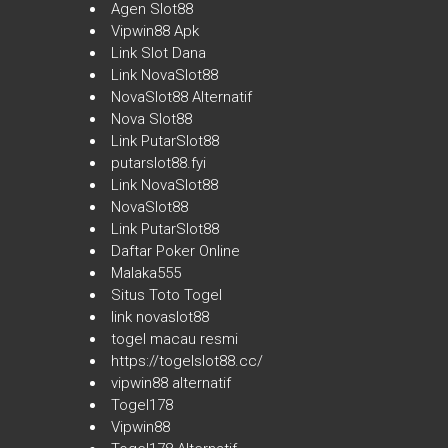
Agen Slot88
Vipwin88 Apk
Link Slot Dana
Link NovaSlot88
NovaSlot88 Alternatif
Nova Slot88
Link PutarSlot88
putarslot88.fyi
Link NovaSlot88
NovaSlot88
Link PutarSlot88
Daftar Poker Online
Malaka555
Situs Toto Togel
link novaslot88
togel macau resmi
https://togelslot88.cc/
vipwin88 alternatif
Togel178
Vipwin88