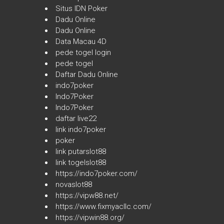
Situs IDN Poker
Dadu Online
Dadu Online
Data Macau 4D
pede togel login
pede togel
Daftar Dadu Online
indo7poker
Indo7Poker
Indo7Poker
daftar live22
link indo7poker
poker
link putarslot88
link togelslot88
https://indo7poker.com/
novaslot88
https://vipw88.net/
https://www.fixmyacllc.com/
https://vipwin88.org/