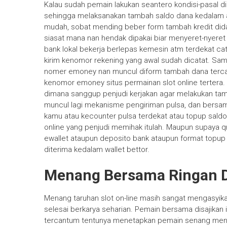
Kalau sudah pemain lakukan seantero kondisi-pasal d
sehingga melaksanakan tambah saldo dana kedalam aku
mudah, sobat mending beber form tambah kredit didalam
siasat mana nan hendak dipakai biar menyeret-nyere
bank lokal bekerja berlepas kemesin atm terdekat c
kirim kenomor rekening yang awal sudah dicatat. Sam
nomer emoney nan muncul diform tambah dana terc
kenomor emoney situs permainan slot online tertera.
dimana sanggup penjudi kerjakan agar melakukan tamb
muncul lagi mekanisme pengiriman pulsa, dan bersama
kamu atau kecounter pulsa terdekat atau topup saldo
online yang penjudi memihak itulah. Maupun supaya
ewallet ataupun deposito bank ataupun format topup i
diterima kedalam wallet bettor.
Menang Bersama Ringan Di
Menang taruhan slot on-line masih sangat mengasyikan 
selesai berkarya seharian. Pemain bersama disajikan
tercantum tentunya menetapkan pemain senang men