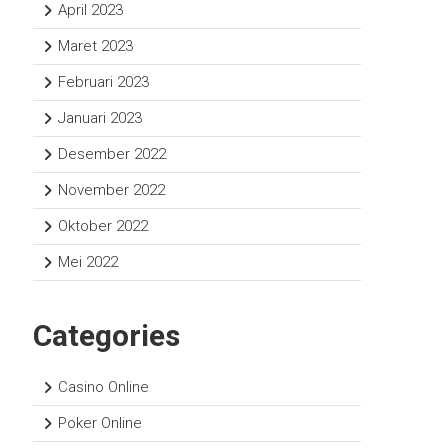
April 2023
Maret 2023
Februari 2023
Januari 2023
Desember 2022
November 2022
Oktober 2022
Mei 2022
Categories
Casino Online
Poker Online