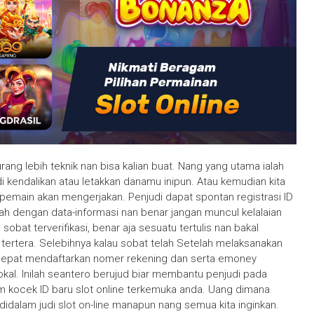
ang lebih teknik nan bisa kalian buat. Nang yang utama ialah
i kendalikan atau letakkan danamu inipun. Atau kemudian kita
main akan mengerjakan. Penjudi dapat spontan registrasi ID
arlah dengan data-informasi nan benar jangan muncul kelalaian
sobat terverifikasi, benar aja sesuatu tertulis nan bakal
tertera. Selebihnya kalau sobat telah Setelah melaksanakan
a cepat mendaftarkan nomer rekening dan serta emoney
kal. Inilah seantero berujud biar membantu penjudi pada
 kocek ID baru slot online terkemuka anda. Uang dimana
didalam judi slot on-line manapun nang semua kita inginkan.