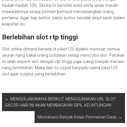
hadiah-hadiah 10%. Ekstra ini bersifat solid serta anda meraih
mewadahinya selagi pemain berhasil mendatangkan orang
pertama. Agar tiap bettor, saldo bettor hendak lanjut lebih dalam
kelipatan itu.
Berlebihan slot rtp tinggi
Slot online dimana berada di joker123 diyakini memuat semua
ukuran nang bakal orang butuhkan selagi mencoba slot. Patokan
ini ialah seperti slot dengan rtp tinggi juga cukup banyak macam
nang berlebihan. Maka dari itu cepat berpadu sama joker123
slot agar surplus yang berlebihan.
←
MENGERJAKANNYA BERIKUT MENGGUNAKAN URL SLOT
GACOR HARI INI AKAN MEMBAGIKAN SIPIL KEUNTUNGAN
Memahami Banyak Kelas Permainan Dadu
→