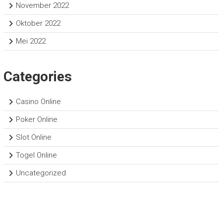
November 2022
Oktober 2022
Mei 2022
Categories
Casino Online
Poker Online
Slot Online
Togel Online
Uncategorized