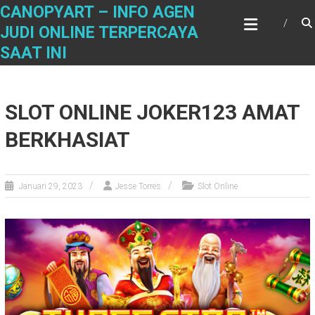
Skip
CANOPYART – INFO AGEN
to
JUDI ONLINE TERPERCAYA
content
SAAT INI
SLOT ONLINE JOKER123 AMAT
BERKHASIAT
Januari 29, 2023
Jesse Torres
Slot Online